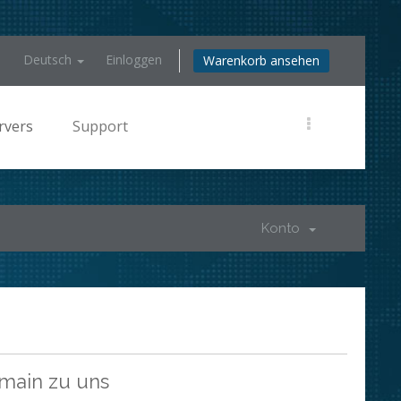
Deutsch
Einloggen
Warenkorb ansehen
rvers
Support
Konto
omain zu uns