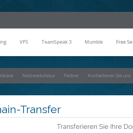
ing
VPS
TeamSpeak 3
Mumble
Free Se
enbank
Netzwerkstatus
Partner
Kontaktieren Sie uns
in-Transfer
Transferieren Sie Ihre D