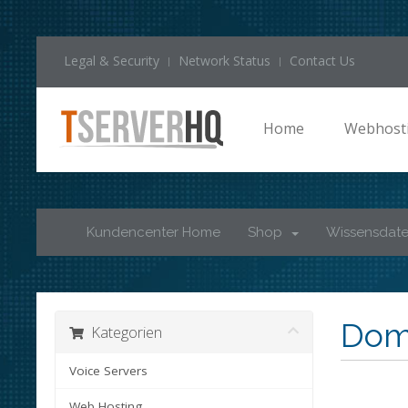
Legal & Security
Network Status
Contact Us
Home
Webhost
Kundencenter Home
Shop
Wissensdat
Doma
Kategorien
Voice Servers
Web Hosting