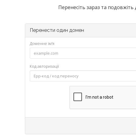
Перенесіть зараз та подовжіть д
Перенести один домен
Доменне ім'я
Код авторизації