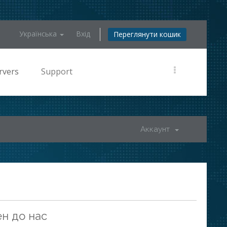
Українська
Вхід
Переглянути кошик
rvers
Support
Аккаунт
н до нас