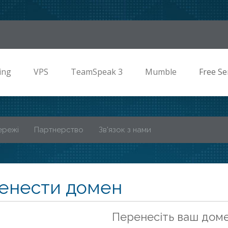
ing
VPS
TeamSpeak 3
Mumble
Free Se
ережі
Партнерство
Зв'язок з нами
енести домен
Перенесіть ваш доме