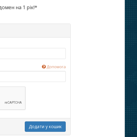
омен на 1 рік!*
Допомога
Додати у кошик