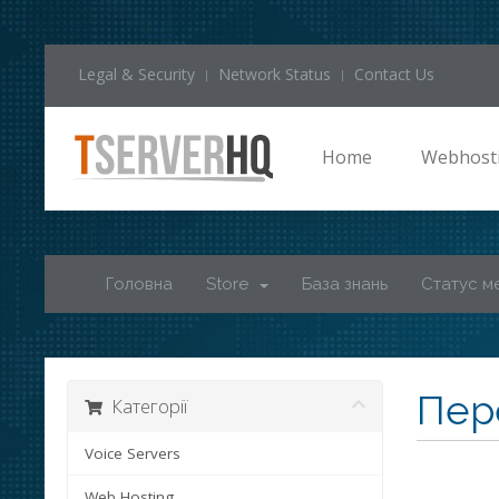
Legal & Security
Network Status
Contact Us
Home
Webhost
Головна
Store
База знань
Статус м
Пер
Категорії
Voice Servers
Web Hosting