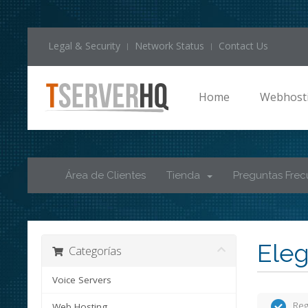
Legal & Security
Network Status
Contact Us
Home
Webhost
Área de Clientes
Tienda
Preguntas Frec
Eleg
Categorías
Voice Servers
Reg
Web Hosting