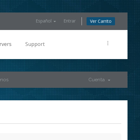
Español
Entrar
Ver Carrito
rvers
Support
enos
Cuenta