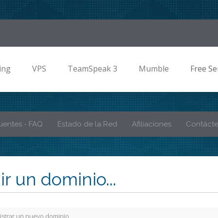
ing
VPS
TeamSpeak 3
Mumble
Free Se
uentes - FAQ
Estado de la Red
Afiliaciones
Contáct
ir un dominio...
istrar un nuevo dominio