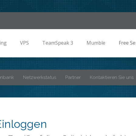
ing
VPS
TeamSpeak 3
Mumble
Free Se
enbank
Netzwerkstatus
Partner
Kontaktieren Sie uns
Einloggen