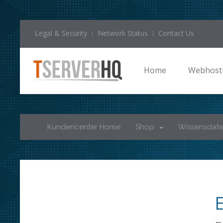
Legal & Security
Network Status
Contact Us
Home
Webhost
Kundencenter Home
Shop
Wissensdat