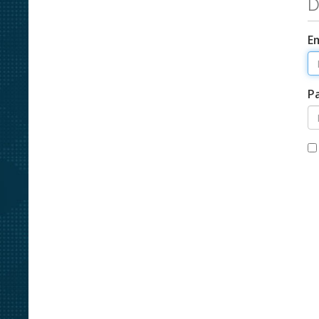
D
E
P