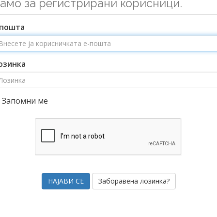
амо за регистрирани корисници.
-пошта
озинка
Запомни ме
Заборавена лозинка?