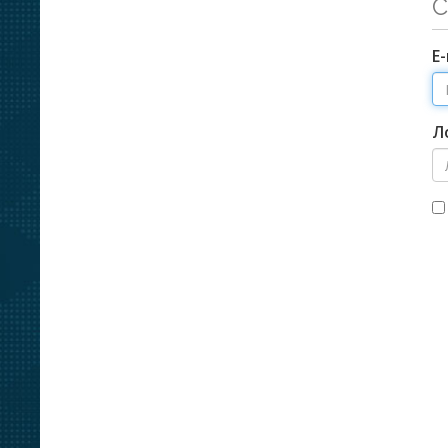
С
Е
Л