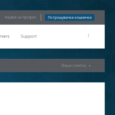
Најава на профил
Потрошувачка кошничка
rvers
Support
Ваша сметка