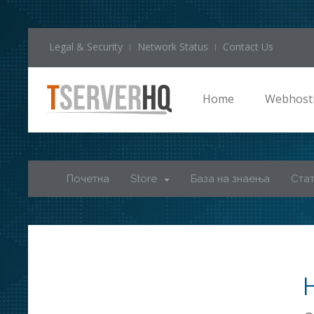
Legal & Security
Network Status
Contact Us
Home
Webhost
Почетна
Store
База на знаења
Стат