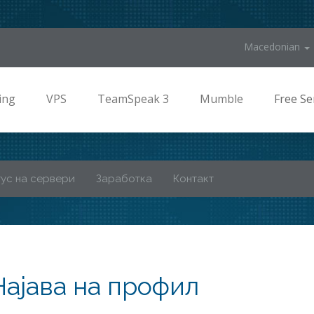
Macedonian
ing
VPS
TeamSpeak 3
Mumble
Free Se
ус на сервери
Заработка
Контакт
Најава на профил