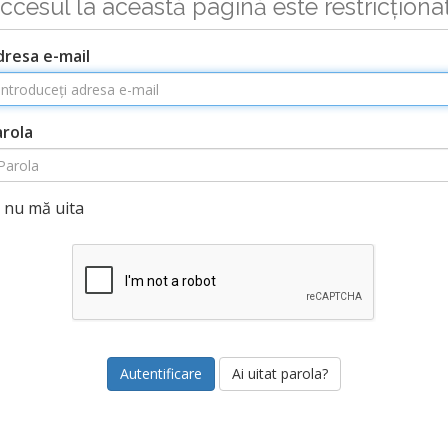
ccesul la această pagină este restricționa
dresa e-mail
arola
nu mă uita
Ai uitat parola?